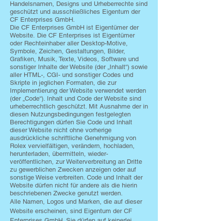
Handelsnamen, Designs und Urheberrechte sind
geschützt und ausschließliches Eigentum der
CF Enterprises GmbH.
Die CF Enterprises GmbH ist Eigentümer der
Website.
Die CF Enterprises ist Eigentümer
oder Rechteinhaber aller Desktop-Motive,
Symbole, Zeichen, Gestaltungen, Bilder,
Grafiken, Musik, Texte, Videos, Software und
sonstiger Inhalte der Website (der „Inhalt“) sowie
aller HTML-, CGI- und sonstiger Codes und
Skripte in jeglichen Formaten, die zur
Implementierung der Website verwendet werden
(der „Code“). Inhalt und Code der Website sind
urheberrechtlich geschützt. Mit Ausnahme der in
diesen Nutzungs­bedingungen festgelegten
Berechtigungen dürfen Sie Code und Inhalt
dieser Website nicht ohne vorherige
ausdrückliche schriftliche Genehmigung von
Rolex vervielfältigen, verändern, hochladen,
herunterladen, übermitteln, wieder­
veröffentlichen, zur Weiterverbreitung an Dritte
zu gewerblichen Zwecken anzeigen oder auf
sonstige Weise verbreiten. Code und Inhalt der
Website dürfen nicht für andere als die hierin
beschriebenen Zwecke genutzt werden.
Alle Namen, Logos und Marken, die auf dieser
Website erscheinen, sind Eigentum der CF
Enterprises GmbH. Sie dürfen auf keinerlei