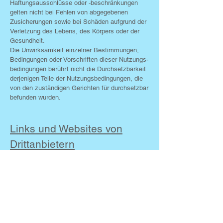
Haftungs­ausschlüsse oder ‑be­schrän­kungen
gelten nicht bei Fehlen von abgegebenen
Zusicherungen sowie bei Schäden aufgrund der
Verletzung des Lebens, des Körpers oder der
Gesundheit.
Die Unwirksamkeit einzelner Bestimmungen,
Bedingungen oder Vorschriften dieser Nutzungs­
bedingungen berührt nicht die Durchsetzbarkeit
derjenigen Teile der Nutzungs­bedingungen, die
von den zuständigen Gerichten für durchsetzbar
befunden wurden.
Links und Websites von
Drittanbietern
Die CF Enterprises GmbH ist nicht
verantwortlich für die Inhalte von Websites, auf
die oder von denen auf die Website von Rolex
verlinkt wird. Das Abrufen von Links auf andere
Websites geschieht auf eigene Verantwortung
des Nutzers. Die Bereitstellung von Links zu
anderen Websites auf der Website der CF