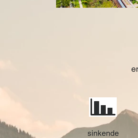
e
sinkende