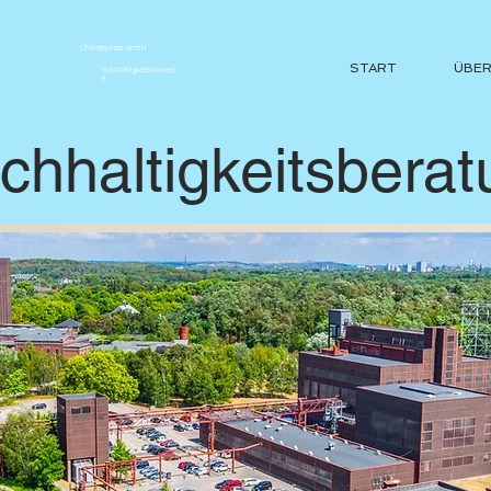
CF-Enterprises GmbH
START
ÜBER
Nachhaltigkeitskonzept
e
chhaltigkeitsbera