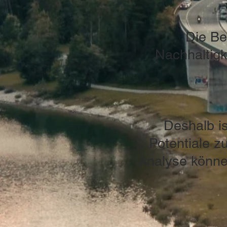
Die Be
Nachhaltigk
Deshalb i
Potentiale z
Analyse können