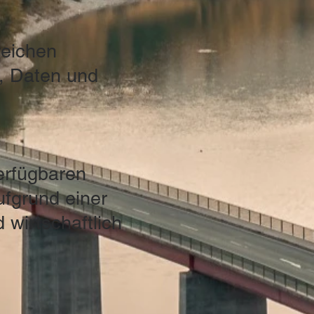
reichen
n, Daten und
erfügbaren
ufgrund einer
 wirtschaftlich