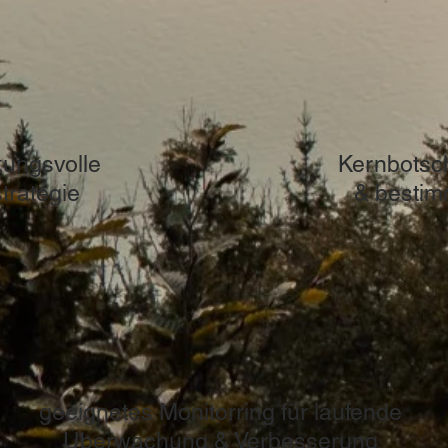
kungsvolle
Kernbotsc
trategie
& bestim
geeignetes Monitorring für laufende
Überwachung & Verbesserung