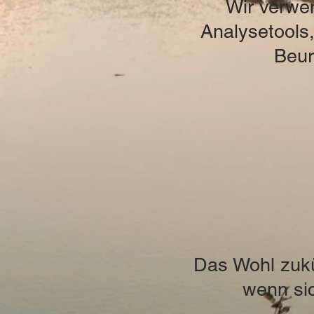
Wir verwen
Analysetools,
Beur
Das Wohl zukü
wenn sic