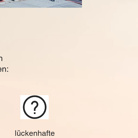
n
en:
lückenhafte