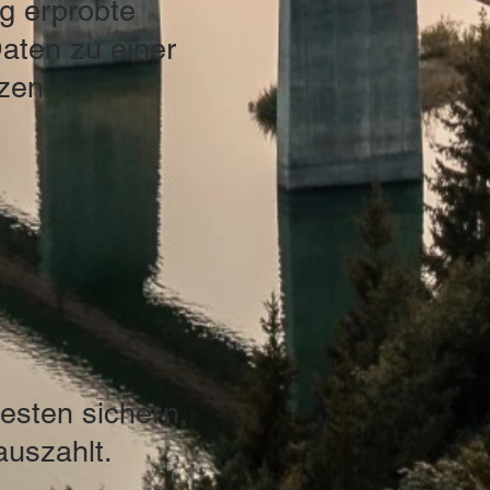
g erprobte
Daten zu einer
tzen.
esten sichern,
auszahlt.