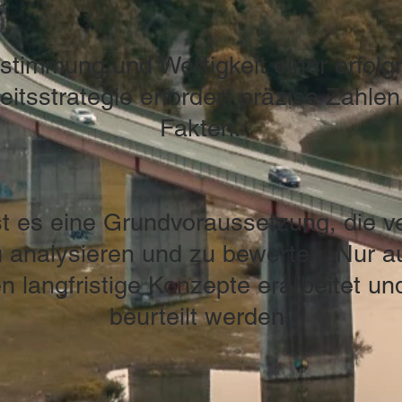
stimmung und Wertigkeit einer erfolg
eitsstrategie erfordert präzise Zahle
Fakten.
st es eine Grundvoraussetzung, die v
u analysieren und zu bewerten. Nur a
 langfristige Konzepte erarbeitet und
beurteilt werden.