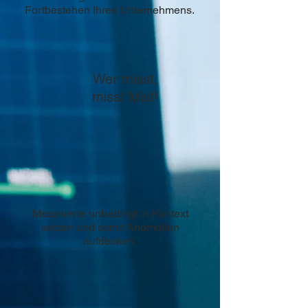
Fortbestehen Ihres Unternehmens.
Wer misst,
misst Mist!
Messwerte unbedingt in Kontext
setzen und somit Anomalien
aufdecken.