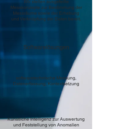
Wir stellen ausgefeilte
Messkonzepte zur Bestimmung der
Messräume sowie der Erhebung
und Verknüpfung der Daten bereit.
Softwarelösungen
softwaretechnische Messung,
Datenerfassung, Kontextsetzung
Künstliche Intelligenz zur Auswertung
und Feststellung von Anomalien