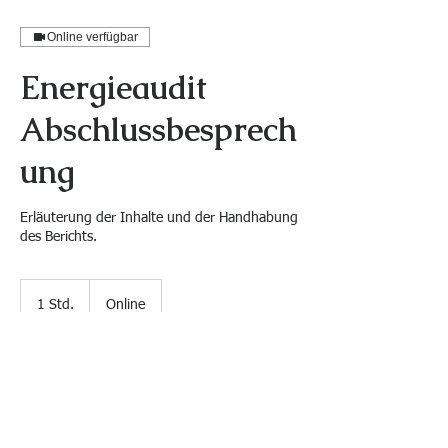
Online verfügbar
Energieaudit
Abschlussbesprech
ung
Erläuterung der Inhalte und der Handhabung
des Berichts.
1 Std.
1
Online
S
t
d
Buchung anfragen